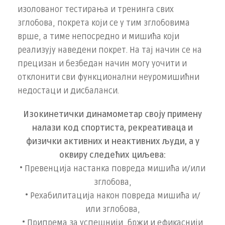
изолованог тестирања и тренинга свих
зглобова, покрета који се у тим зглобовима
врше, а тиме непосредно и мишића који
реализују наведени покрет. На тај начин се на
прецизан и безбедан начин могу уочити и
отклонити сви функционални неуромишићни
недостаци и дисбаланси.
Изокинетички динамометар своју примену
налази код спортиста, рекреативаца и
физички активних и неактивних људи, а у
оквиру следећих циљева:
• Превенција настанка повреда мишића и/или
зглобова,
• Рехабилитација након повреда мишића и/
или зглобова,
• Припрема за успешнији, бржи и ефикаснији