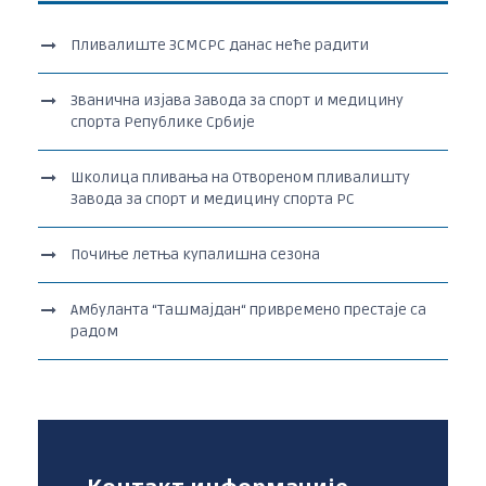
Пливалиште ЗСМСРС данас неће радити
Званична изјава Завода за спорт и медицину
спорта Републике Србије
Школица пливања на Отвореном пливалишту
Завода за спорт и медицину спорта РС
Почиње летња купалишна сезона
Амбуланта “Ташмајдан“ привремено престаје са
радом