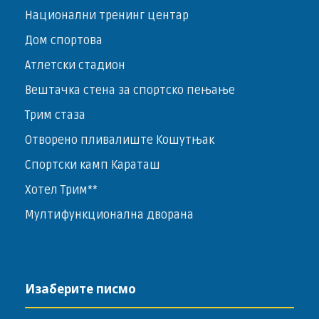
Национални тренинг центар
Дом спортова
Атлетски стадион
Вештачка стена за спортско пењање
Трим стаза
Отворено пливалиште Кошутњак
Спортски камп Караташ
Хотел Трим**
Мултифункционална дворана
Изаберите писмо