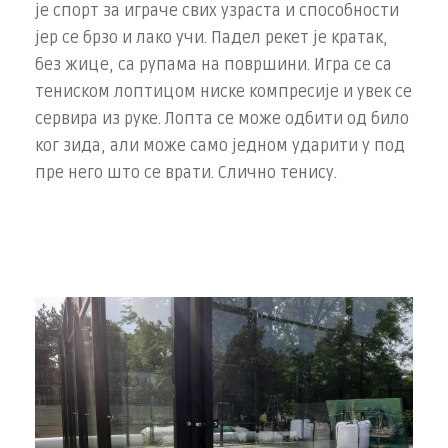
је спорт за играче свих узраста и способности
јер се брзо и лако учи. Падел рекет је кратак,
без жице, са рупама на површини. Игра се са
тениском лоптицом ниске компресије и увек се
сервира из руке. Лопта се може одбити од било
ког зида, али може само једном ударити у под
пре него што се врати. Слично тенису.