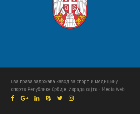
Сва права задржава Завод за спорт и медицину
спорта Републике Србије. Израда сајта - Media Web