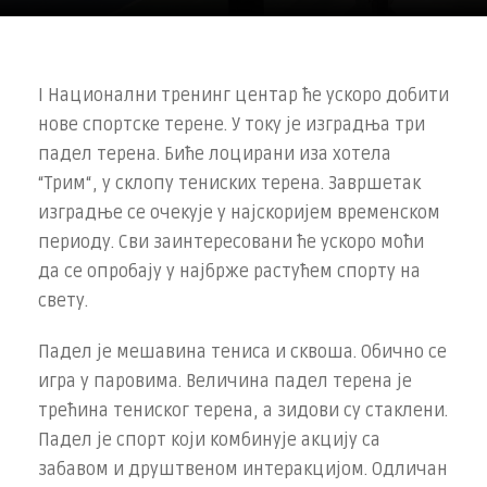
I Национални тренинг центар ће ускоро добити
нове спортске терене. У току је изградња три
падел терена. Биће лоцирани иза хотела
“Трим“, у склопу тениских терена. Завршетак
изградње се очекује у најскоријем временском
периоду. Сви заинтересовани ће ускоро моћи
да се опробају у најбрже растућем спорту на
свету.
Падел је мешавина тениса и сквоша. Обично се
игра у паровима. Величина падел терена је
трећина тениског терена, а зидови су стаклени.
Падел је спорт који комбинује акцију са
забавом и друштвеном интеракцијом. Одличан