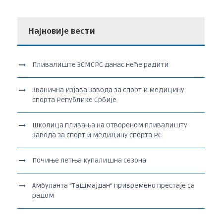
Најновије вести
Пливалиште ЗСМСРС данас неће радити
Званична изјава Завода за спорт и медицину
спорта Републике Србије
Школица пливања на Отвореном пливалишту
Завода за спорт и медицину спорта РС
Почиње летња купалишна сезона
Амбуланта “Ташмајдан“ привремено престаје са
радом