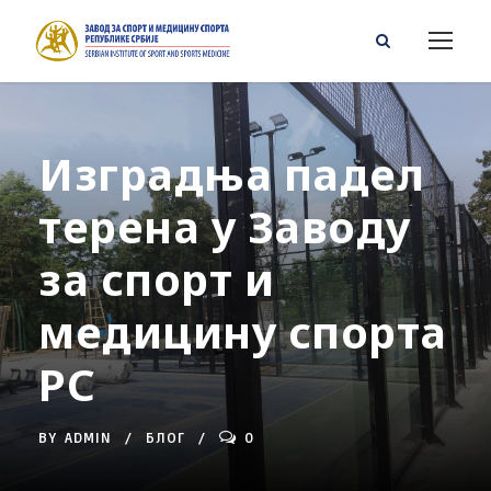
Изградња падел
терена у Заводу
за спорт и
медицину спорта
РС
BY
ADMIN
БЛОГ
0