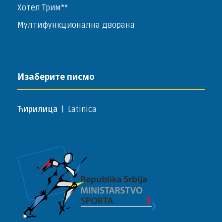
Хотел Трим**
Мултифункционална дворана
Изаберите писмо
Ћирилица
|
Latinica