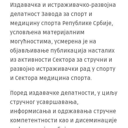
Издавачка и истраживачко-развојна
делатност Завода за спорт и
медицину спорта Републике Србије,
условљена материјалним
могућностима, усмерена је на
објављивање публикација насталих
из активности Сектора за стручни и
развојно истраживачки рад у спорту
и Сектора медицина спорта.
Поред издавачке делатности, у циљу
стручног усавршавања,
информисања и одржавања стручне
компетентности као и дисеминације