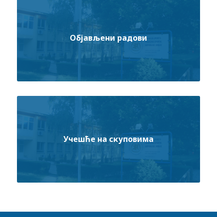
Објављени радови
Учешће на скуповима