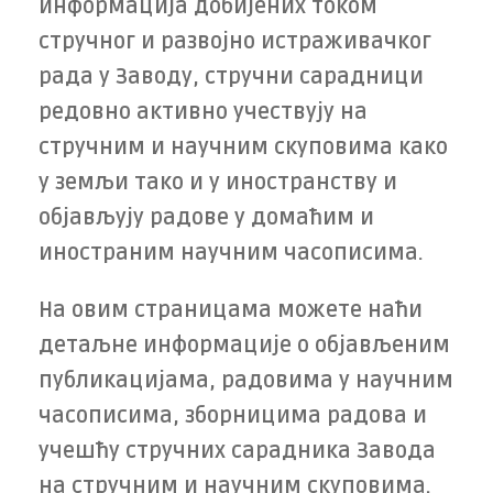
информација добијених током
стручног и развојно истраживачког
рада у Заводу, стручни сарадници
редовно активно учествују на
стручним и научним скуповима како
у земљи тако и у иностранству и
објављују радове у домаћим и
иностраним научним часописима.
На овим страницама можете наћи
детаљне информације о објављеним
публикацијама, радовима у научним
часописима, зборницима радова и
учешћу стручних сарадника Завода
на стручним и научним скуповима.