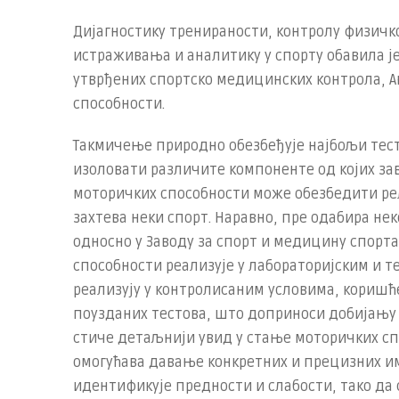
Дијагностику тренираности, контролу физичко
истраживања и аналитику у спорту обавила ј
утврђених спортско медицинских контрола, А
способности.
Такмичење природно обезбеђује најбољи тест 
изоловати различите компоненте од којих за
моторичких способности може обезбедити р
захтева неки спорт. Наравно, пре одабира не
односно у Заводу за спорт и медицину спорт
способности реализује у лабораторијским и т
реализују у контролисаним условима, кориш
поузданих тестова, што доприноси добијању 
стиче детаљнији увид у стање моторичких спо
омогућава давање конкретних и прецизних им
идентификује предности и слабости, тако да