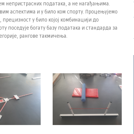
ем непристрасних података, а не нагађањима.
вим аспектима и у било ком спорту. Процењујемо
, прецизност у било којој комбинацији до
ту поседује богату базу података и стандарда за
егорије, рангове такмичења.