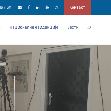
р / Lat
Контакт
а
Националне евиденције
Вести