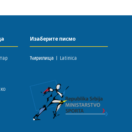
да
Изаберите писмо
тар
Ћирилица
|
Latinica
ско