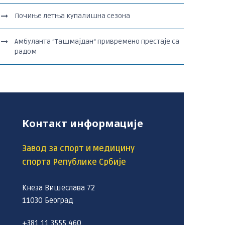
Почиње летња купалишна сезона
Амбуланта “Ташмајдан“ привремено престаје са
радом
Контакт информације
Завод за спорт и медицину
спорта Републике Србије
Кнеза Вишеслава 72
11030 Београд
+381 11 3555 460