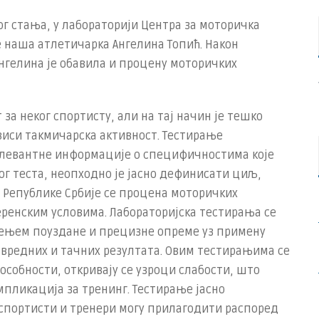
г стања, у лабораторији Центра за моторичка
е наша атлетичарка Ангелина Топић. Након
нгелина је обавила и процену моторичких
за неког спортисту, али на тај начин је тешко
виси такмичарска активност. Тестирање
елевантне информације о специфичностима које
ког теста, неопходно је јасно дефинисати циљ,
а Републике Србије се процена моторичких
еренским условима. Лабораторијска тестирања се
ћењем поуздане и прецизне опреме уз примену
вредних и тачних резултата. Овим тестирањима се
собности, откривају се узроци слабости, што
пликација за тренинг. Тестирање јасно
 спортисти и тренери могу прилагодити распоред