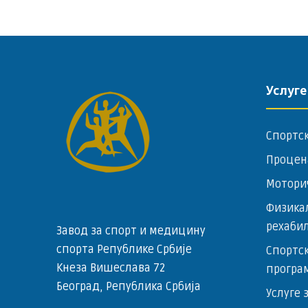
Услуге
Спортс
Процен
Мотори
Физика
рехаби
Завод за спорт и медицину
спорта Републике Србије
Спортск
Кнеза Вишеслава 72
програ
Београд, Република Србија
Услуге 