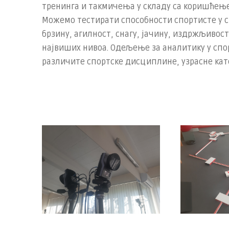
тренинга и такмичења у складу са коришћењ
Можемо тестирати способности спортисте у с
брзину, агилност, снагу, јачину, издржљивост
највиших нивоа. Одељење за аналитику у спор
различите спортске дисциплине, узрасне кат