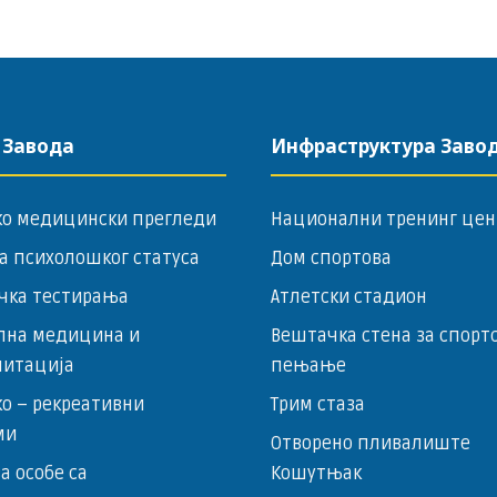
 Завода
Инфраструктура Заво
ко медицински прегледи
Национални тренинг цен
а психолошког статуса
Дом спортова
чка тестирања
Атлетски стадион
лна медицина и
Вештачка стена за спорт
литација
пењање
о – ­рекреативни
Трим стаза
ми
Отворено пливалиште
за особе са
Кошутњак