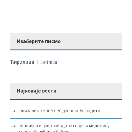
Изаберите писмо
Ћирилица
|
Latinica
Најновије вести
Пливалиште ЗСМСРС данас неће радити
Званична изјава Завода за спорт и медицину
спорта Републике Србије