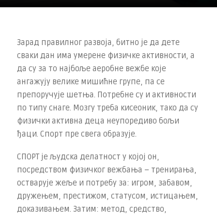
Зарад правилног развоја, битно је да дете
сваки дан има умерене физичке активности, а
да су за то најбоље аеробне вежбе које
ангажују велике мишићне групе, па се
препоручује шетња. Потребне су и активности
по типу снаге. Мозгу треба кисеоник, тако да су
физички активна деца неупоредиво бољи
ђаци. Спорт пре свега образује.
СПОРТ је људска делатност у којој он,
посредством физичког вежбања – тренирања,
остварује жеље и потребу за: игром, забавом,
дружењем, престижом, статусом, истицањем,
доказивањем. Затим: метод, средство,