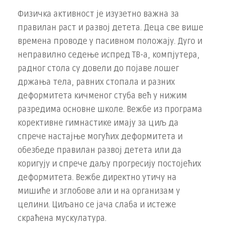
Физичка активност је изузетно важна за
правилан раст и развој детета. Деца све више
времена проводе у пасивном положају. Дуго и
неправилно седење испред ТВ-а, компјутера,
радног стола су довели до појаве лошег
држања тела, равних стопала и разних
деформитета кичменог стуба већ у нижим
разредима основне школе. Вежбе из програма
корективне гимнастике имају за циљ да
спрече настајње могућих деформитета и
обезбеде правилан развој детета или да
коригују и спрече даљу прогресију постојећих
деформитета. Вежбе директно утичу на
мишиће и зглобове али и на организам у
целини. Циљано се јача слаба и истеже
скраћена мускулатура.