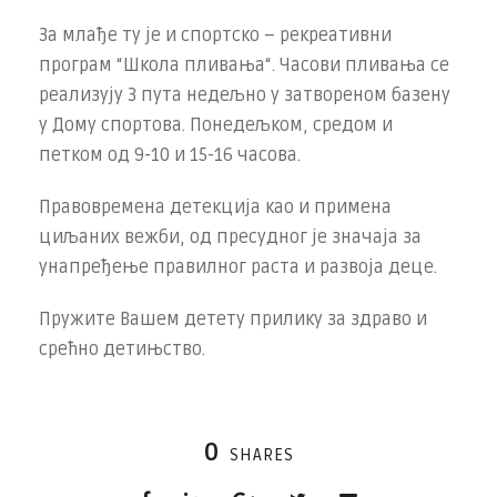
За млађе ту је и спортско – рекреативни
програм “Школа пливања“. Часови пливања се
реализују 3 пута недељно у затвореном базену
у Дому спортова. Понедељком, средом и
петком од 9-10 и 15-16 часова.
Правовремена детекција као и примена
циљаних вежби, од пресудног је значаја за
унапређење правилног раста и развоја деце.
Пружите Вашем детету прилику за здраво и
срећно детињство.
0
SHARES