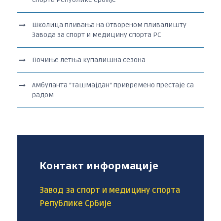
Школица пливања на Отвореном пливалишту
Завода за спорт и медицину спорта РС
Почиње летња купалишна сезона
Амбуланта “Ташмајдан“ привремено престаје са
радом
Контакт информације
Завод за спорт и медицину спорта
Републике Србије