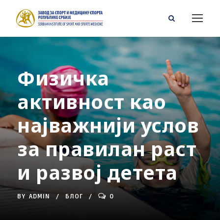
Физичка
активност као
најважнији услов
за правилан раст
и развој детета
BY
ADMIN
БЛОГ
0