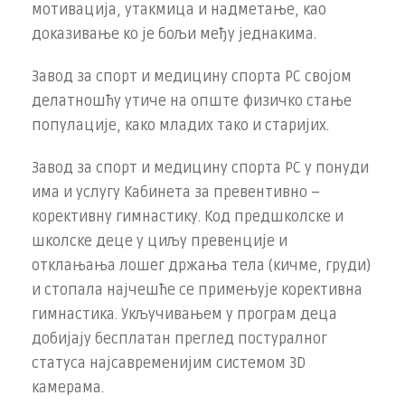
мотивација, утакмица и надметање, као
доказивање ко је бољи међу једнакима.
Завод за спорт и медицину спорта РС својом
делатношћу утиче на опште физичко стање
популације, како младих тако и старијих.
Завод за спорт и медицину спорта РС у понуди
има и услугу Кабинета за превентивно –
корективну гимнастику. Код предшколске и
школске деце у циљу превенције и
отклањања лошег држања тела (кичме, груди)
и стопала најчешће се примењује корективна
гимнастика. Укључивањем у програм деца
добијају бесплатан преглед постуралног
статуса најсавременијим системом 3D
камерама.