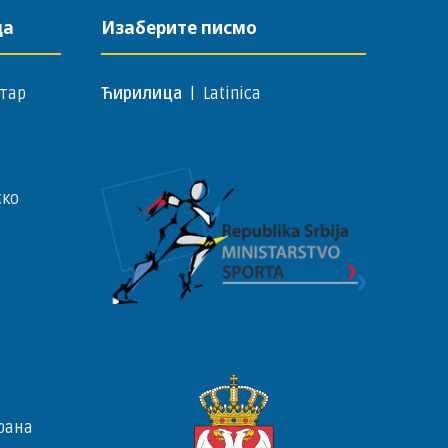
да
Изаберите писмо
тар
Ћирилица
|
Latinica
ско
рана