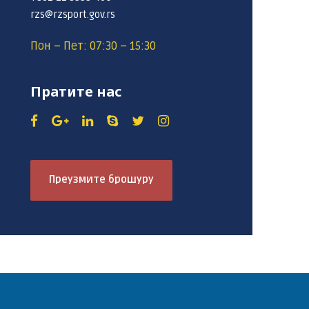
rzs@rzsport.gov.rs
Пон – Пет: 07:30 – 15:30
Пратите нас
Преузмите брошуру