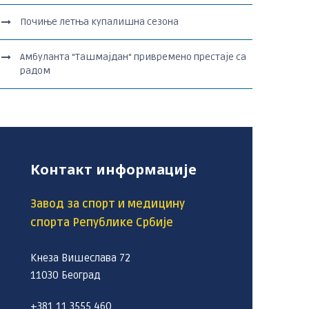
Почиње летња купалишна сезона
Амбуланта “Ташмајдан“ привремено престаје са
радом
Контакт информације
Завод за спорт и медицину
спорта Републике Србије
Кнеза Вишеслава 72
11030 Београд
+381 11 3555 460