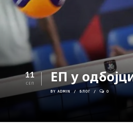
ЕП у одбојц
11
СЕП
BY
ADMIN
БЛОГ
0