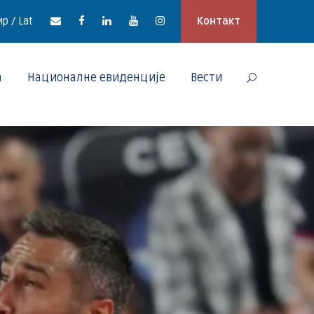
р / Lat
Контакт
а
Националне евиденције
Вести