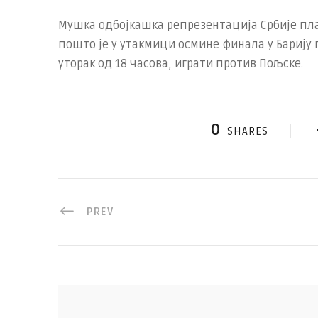
Мушка одбојкашка репрезентација Србије пла
пошто је у утакмици осмине финала у Барију п
уторак од 18 часова, играти против Пољскe.
0
SHARES
PREV