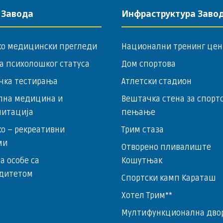
 Завода
Инфраструктура Заво
ко медицински прегледи
Национални тренинг цен
а психолошког статуса
Дом спортова
чка тестирања
Атлетски стадион
лна медицина и
Вештачка стена за спорт
литација
пењање
о – ­рекреативни
Трим стаза
ми
Отворено пливалиште
за особе са
Кошутњак
дитетом
Спортски камп Караташ
Хотел Трим**
Мултифункционална дво