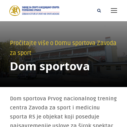
Pročitajte više o Domu sportova Zavoda
za sport
Dom sportova
Dom sportova Prvog nacionalnog trening
centra Zavoda za sport i medicinu
sporta RS je objekat koji poseduje
najsavre­menije uslove za širok spektar