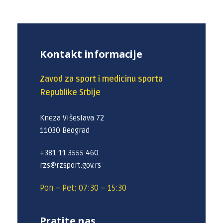
Kontakt informacije
Zavod za sport i medicinu sporta
Republike Srbije
Kneza Višeslava 72
11030 Beograd
+381 11 3555 460
rzs@rzsport.gov.rs
Pon – Pet: 07:30 – 15:30
Pratite nas