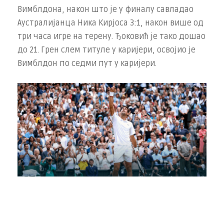
Вимблдона, након што је у финалу савладао
Аустралијанца Ника Кирјоса 3:1, након више од
три часа игре на терену. Ђоковић је тако дошао
до 21. Грен слем титуле у каријери, освојио је
Вимблдон по седми пут у каријери.