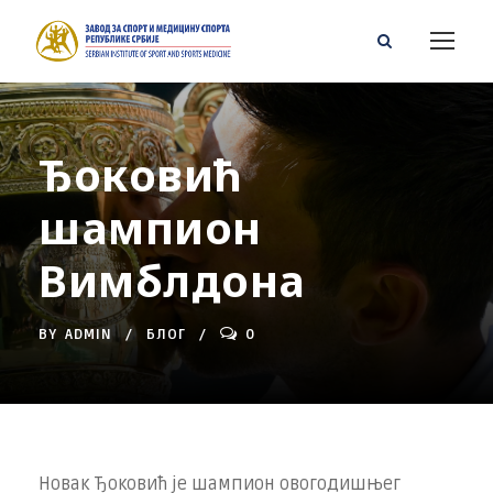
Ђоковић
шампион
Вимблдона
BY
ADMIN
БЛОГ
0
Новак Ђоковић је шампион овогодишњег