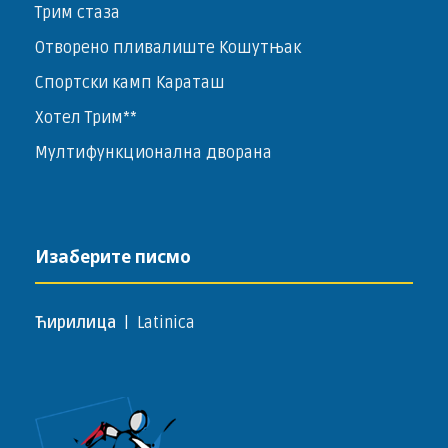
Трим стаза
Отворено пливалиште Кошутњак
Спортски камп Караташ
Хотел Трим**
Мултифункционална дворана
Изаберите писмо
Ћирилица
|
Latinica