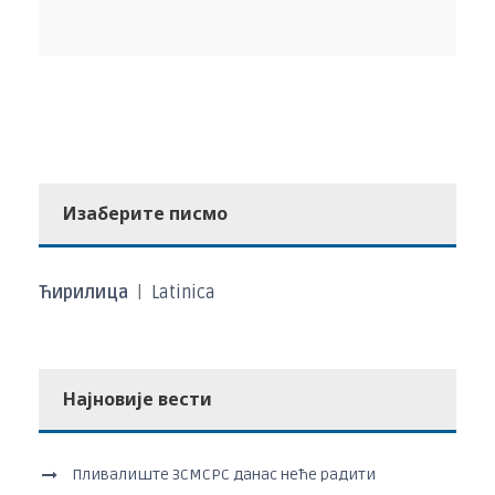
Изаберите писмо
Ћирилица
|
Latinica
Најновије вести
Пливалиште ЗСМСРС данас неће радити