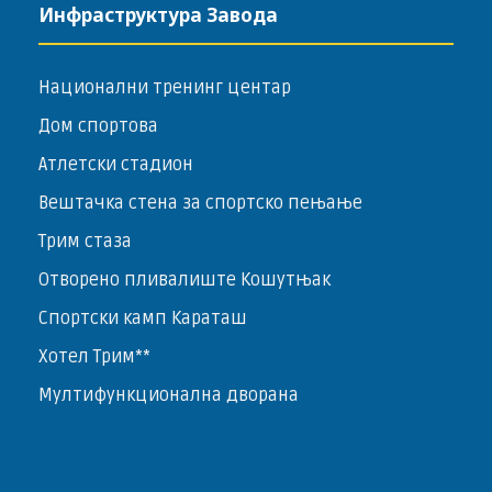
Инфраструктура Завода
Национални тренинг центар
Дом спортова
Атлетски стадион
Вештачка стена за спортско пењање
Трим стаза
Отворено пливалиште Кошутњак
Спортски камп Караташ
Хотел Трим**
Мултифункционална дворана