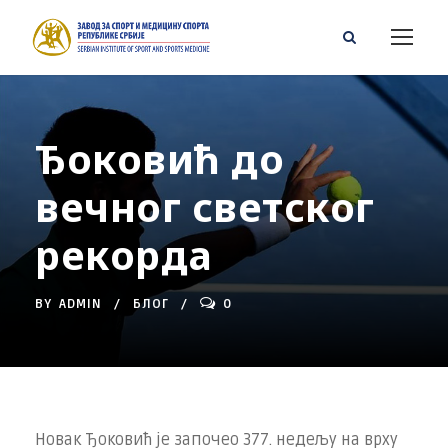
Ђоковић до
вечног светског
рекорда
BY
ADMIN
БЛОГ
0
Новак Ђоковић је започео 377. недељу на врху