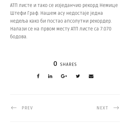
АТП листе и тако се изједанчио рекорд Немице
Штефи Граф. Нашем асу недостаје једна
недеља како би постао апсолутни рекордер.
Налази се на првом месту АТП листе са 7.070
бодова.
0
SHARES
PREV
NEXT