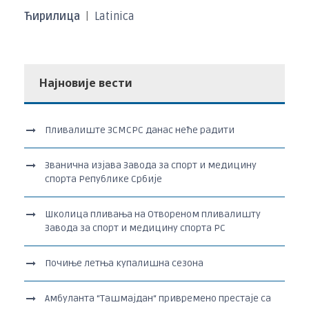
Ћирилица
|
Latinica
Најновије вести
Пливалиште ЗСМСРС данас неће радити
Званична изјава Завода за спорт и медицину
спорта Републике Србије
Школица пливања на Отвореном пливалишту
Завода за спорт и медицину спорта РС
Почиње летња купалишна сезона
Амбуланта “Ташмајдан“ привремено престаје са