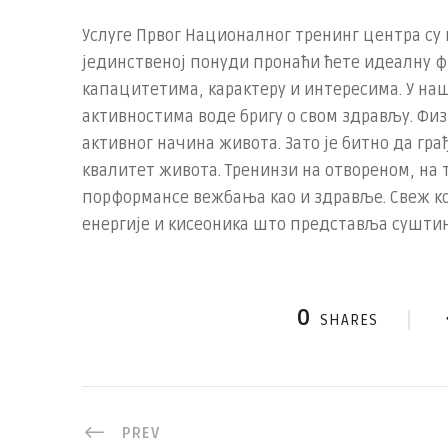
Услуге Првог Националног тренинг центра су п
јединственој понуди пронаћи ћете идеалну ф
капацитетима, карактеру и интересима. У на
активностима воде бригу о свом здрављу. Физ
активног начина живота. Зато је битно да гра
квалитет живота. Тренинзи на отвореном, на
порформансе вежбања као и здравље. Свеж к
енергије и кисеоника што представља суштин
0
SHARES
PREV