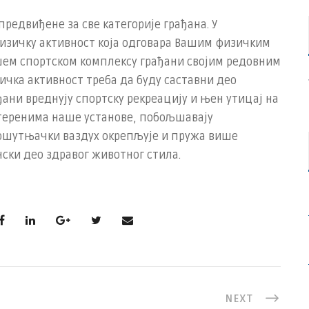
редвиђене за све категорије грађана. У
изичку активност која одговара Вашим физичким
шем спортском комплексу грађани својим редовним
ичка активност треба да буду саставни део
ђани вреднују спортску рекреацију и њен утицај на
 теренима наше установе, побољшавају
ошутњачки ваздух окрепљује и пружа више
ски део здравог животног стила.
NEXT