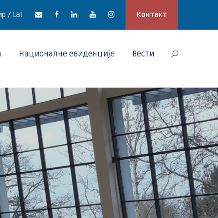
р / Lat
Контакт
а
Националне евиденције
Вести