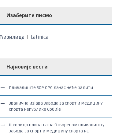
Изаберите писмо
Ћирилица
|
Latinica
Најновије вести
Пливалиште ЗСМСРС данас неће радити
Званична изјава Завода за спорт и медицину
спорта Републике Србије
Школица пливања на Отвореном пливалишту
Завода за спорт и медицину спорта РС