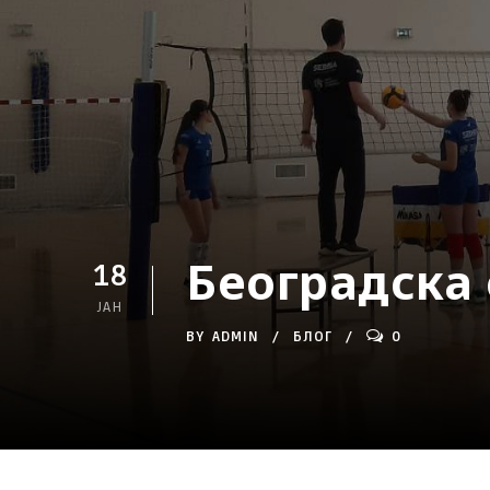
Београдска
18
ЈАН
BY
ADMIN
БЛОГ
0