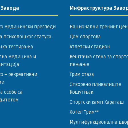
 Завода
Инфраструктура Заво
ко медицински прегледи
Национални тренинг цен
а психолошког статуса
Дом спортова
чка тестирања
Атлетски стадион
лна медицина и
Вештачка стена за спорт
литација
пењање
о – ­рекреативни
Трим стаза
ми
Отворено пливалиште
за особе са
Кошутњак
дитетом
Спортски камп Караташ
Хотел Трим**
Мултифункционална дво