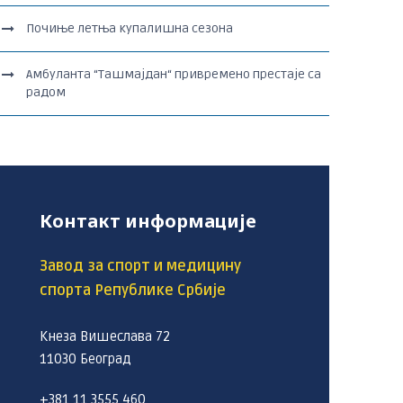
Почиње летња купалишна сезона
Амбуланта “Ташмајдан“ привремено престаје са
радом
Контакт информације
Завод за спорт и медицину
спорта Републике Србије
Кнеза Вишеслава 72
11030 Београд
+381 11 3555 460