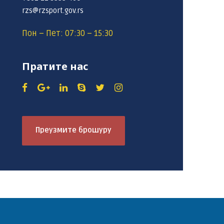
rzs@rzsport.gov.rs
Пон – Пет: 07:30 – 15:30
Пратите нас
Преузмите брошуру