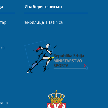
да
Изаберите писмо
тар
Ћирилица
|
Latinica
ско
рана