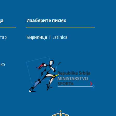
да
Изаберите писмо
тар
Ћирилица
|
Latinica
ско