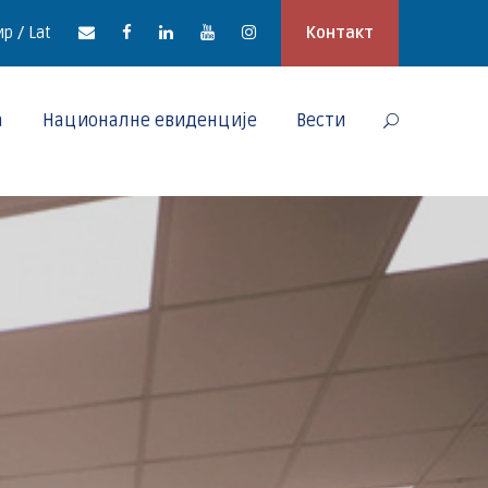
р / Lat
Контакт
а
Националне евиденције
Вести