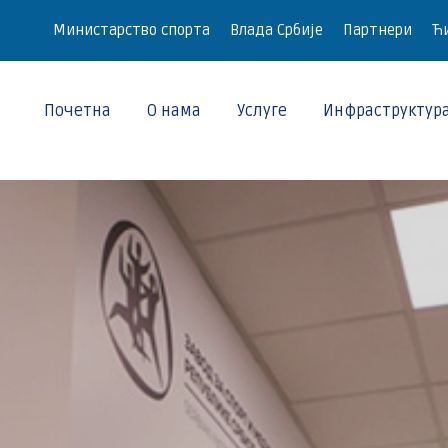
Министарство спорта
Влада Србије
Партнери
Ћи
Почетна
О нама
Услуге
Инфраструктур