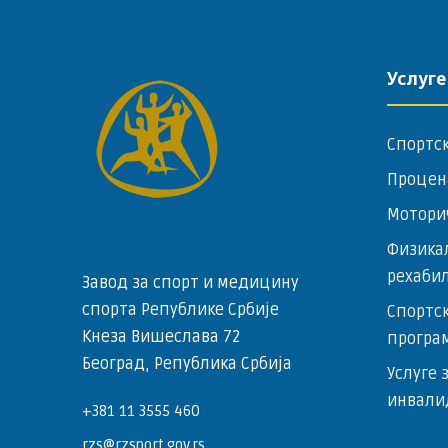
Услуге
Спортс
Процен
Мотори
Физика
рехаби
Завод за спорт и медицину
спорта Републике Србије
Спортск
Кнеза Вишеслава 72
програ
Београд, Република Србија
Услуге 
инвали
+381 11 3555 460
rzs@rzsport.gov.rs