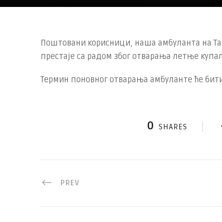
Поштовани корисници, наша амбуланта на Таш
престаје са радом због отварања летње купал
Термин поновног отварања амбуланте ће бити
0
SHARES
PREV