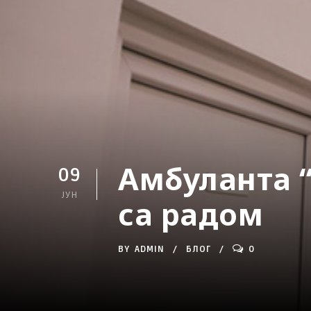
Амбуланта 
09
ЈУН
са радом
BY
ADMIN
БЛОГ
0