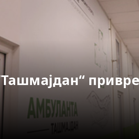
“Ташмајдан“ привре