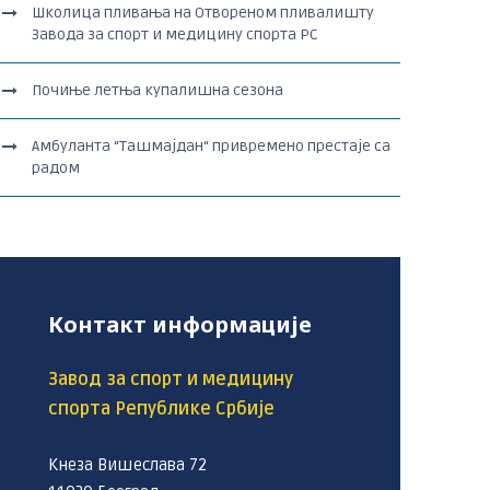
Школица пливања на Отвореном пливалишту
Завода за спорт и медицину спорта РС
Почиње летња купалишна сезона
Амбуланта “Ташмајдан“ привремено престаје са
радом
Контакт информације
Завод за спорт и медицину
спорта Републике Србије
Кнеза Вишеслава 72