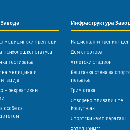
 Завода
Инфраструктура Заво
ко медицински прегледи
Национални тренинг цен
а психолошког статуса
Дом спортова
чка тестирања
Атлетски стадион
лна медицина и
Вештачка стена за спорт
литација
пењање
о – ­рекреативни
Трим стаза
ми
Отворено пливалиште
за особе са
Кошутњак
дитетом
Спортски камп Караташ
Хотел Трим**