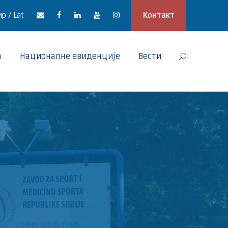
р / Lat
Контакт
а
Националне евиденције
Вести