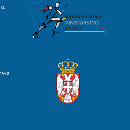
ско
рана