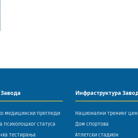
 Завода
Инфраструктура Заво
ко медицински прегледи
Национални тренинг цен
а психолошког статуса
Дом спортова
чка тестирања
Атлетски стадион