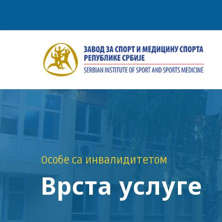
Особе са инвалидитетом
Врста услуге