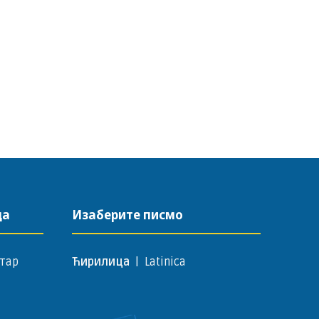
да
Изаберите писмо
тар
Ћирилица
|
Latinica