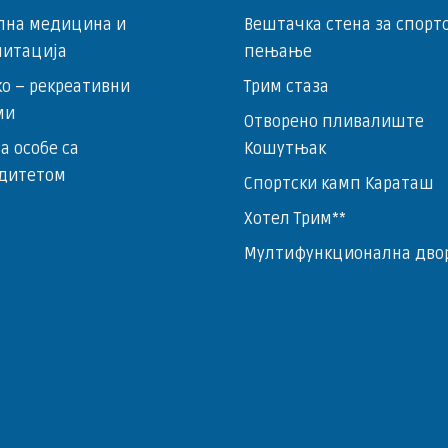
лна медицина и
Вештачка стена за спорт
литација
пењање
о – ­рекреативни
Трим стаза
ми
Отворено пливалиште
за особе са
Кошутњак
дитетом
Спортски камп Караташ
Хотел Трим**
Мултифункционална дво