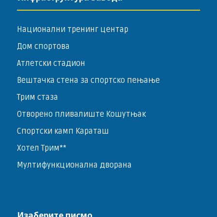
Национални тренинг центар
Дом спортова
Атлетски стадион
Вештачка стена за спортско пењање
Трим стаза
Отворено пливалиште Кошутњак
Спортски камп Караташ
Хотел Трим**
Мултифункционална дворана
Изаберите писмо