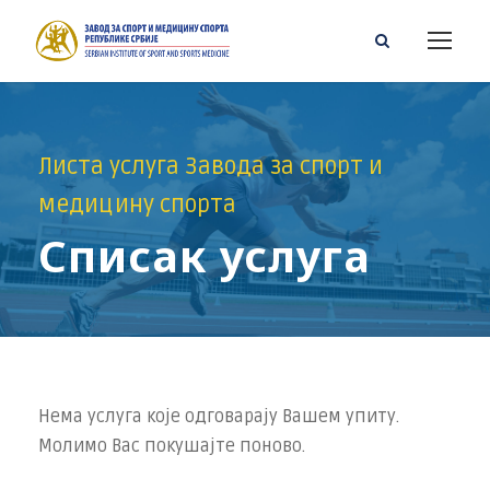
Листа услуга Завода за спорт и
медицину спорта
Списак услуга
Нема услуга које одговарају Вашем упиту.
Молимо Вас покушајте поново.