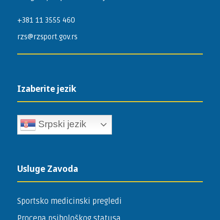
+381 11 3555 460
rzs@rzsport.gov.rs
Izaberite jezik
Srpski jezik
Usluge Zavoda
Sportsko medicinski pregledi
Procena psihološkog statusa