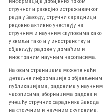
информација добијених током
стручног и развојно истраживачког
рада у Заводу, стручни сарадници
редовно активно учествују на
стручним и научним скуповима како
у земљи тако и у иностранству и
објављују радове у домаћим и
иностраним научним часописима.
На овим страницама можете наћи
детаљне информације о објављеним
публикацијама, радовима у научним
часописима, зборницима радова и
учешћу стручних сарадника Завода
на стручним и научним скуповима.