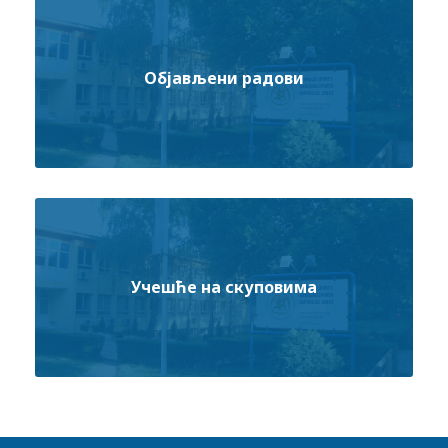
Објављени радови
Учешће на скуповима