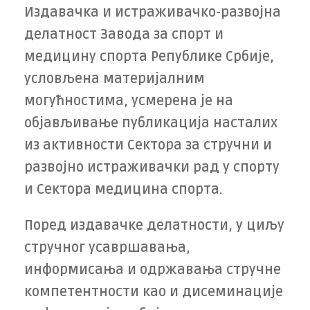
Издавачка и истраживачко-развојна
делатност Завода за спорт и
медицину спорта Републике Србије,
условљена материјалним
могућностима, усмерена је на
објављивање публикација насталих
из активности Сектора за стручни и
развојно истраживачки рад у спорту
и Сектора медицина спорта.
Поред издавачке делатности, у циљу
стручног усавршавања,
информисања и одржавања стручне
компетентности као и дисеминације