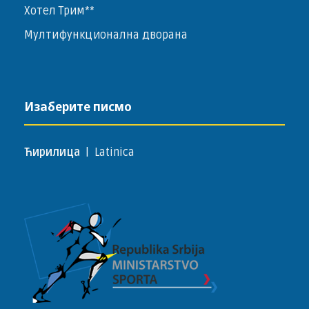
Хотел Трим**
Мултифункционална дворана
Изаберите писмо
Ћирилица
|
Latinica