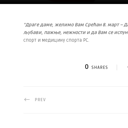
“Драге даме, желимо Вам Срећан 8. март – Да
љубави, пажње, нежности и да Вам се испун
спорт и медицину спорта РС.
0
SHARES
PREV