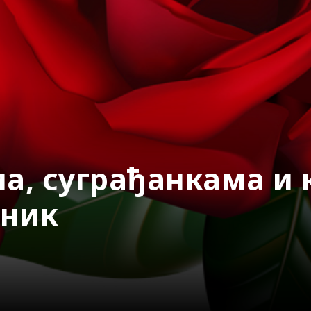
а, суграђанкама и 
зник