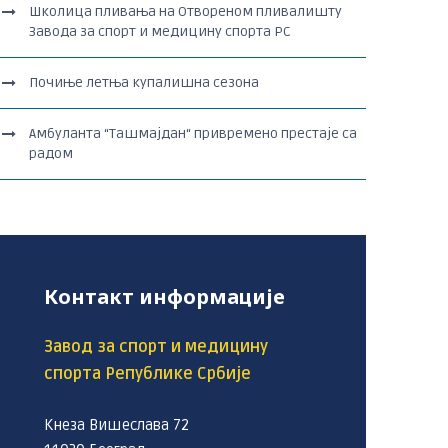
Школица пливања на Отвореном пливалишту
Завода за спорт и медицину спорта РС
Почиње летња купалишна сезона
Амбуланта “Ташмајдан“ привремено престаје са
радом
Контакт информације
Завод за спорт и медицину
спорта Републике Србије
Кнеза Вишеслава 72