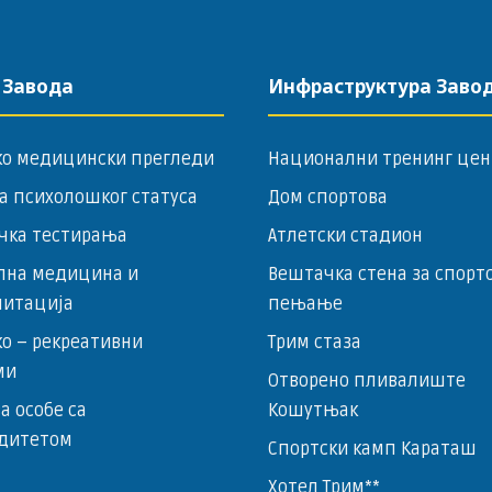
 Завода
Инфраструктура Заво
ко медицински прегледи
Национални тренинг цен
а психолошког статуса
Дом спортова
чка тестирања
Атлетски стадион
лна медицина и
Вештачка стена за спорт
литација
пењање
о – ­рекреативни
Трим стаза
ми
Отворено пливалиште
за особе са
Кошутњак
дитетом
Спортски камп Караташ
Хотел Трим**