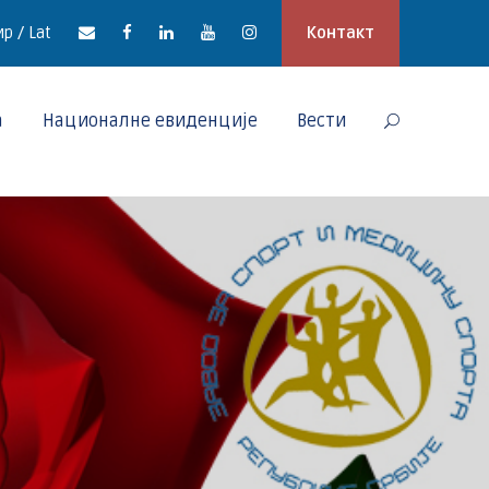
р / Lat
Контакт
а
Националне евиденције
Вести