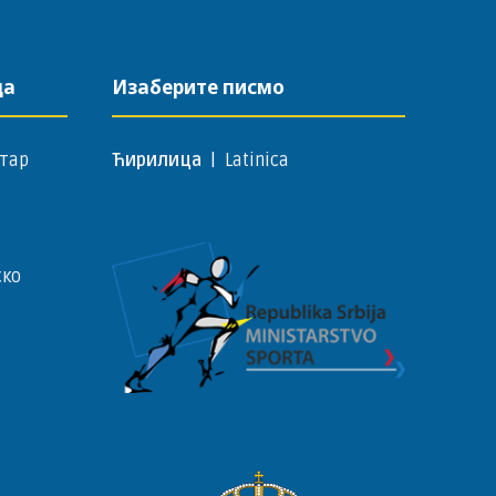
да
Изаберите писмо
тар
Ћирилица
|
Latinica
ско