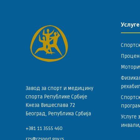
Услуге
Спортс
Процен
Мотори
Физика
рехаби
Завод за спорт и медицину
спорта Републике Србије
Спортск
Кнеза Вишеслава 72
програ
Београд, Република Србија
Услуге 
инвали
+381 11 3555 460
rzs@rzsport.gov.rs