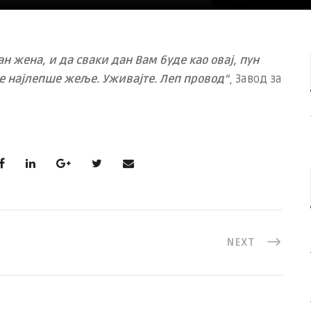
н жена, и да сваки дан Вам буде као овај, пун
е најлепше жеље. Уживајте. Леп провод“
, Завод за
NEXT