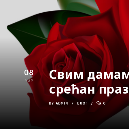
Свим дамам
08
МАР
срећан пра
BY
ADMIN
БЛОГ
0