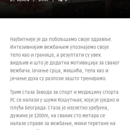
BY
ADMIN
БЛОГ
0
Најбитније је да побољшамо своје здравље.
Интезивнијим вежбањем упознајемо своје
тело као и границе, а резултати су увек
видљив и што је додатна мотивација за сваког
вежбача. Јачање срца, мишића, тела као и
јачање духа су разлози зашто тренирамо.
Трим стаза Завода за спорт и медицину спорта
РС се налази у шуми Кошутњак, који је уједно и
плућа Београда. Стаза је изузетно уређена,
дужине је 1200m, на сваких сто метара се
налазе справе за вежбање, мини теретане на