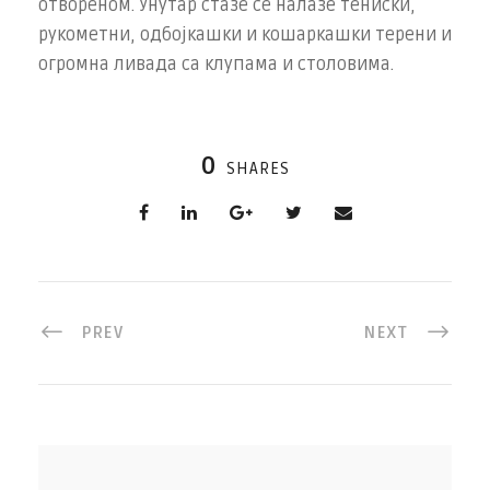
отвореном. Унутар стазе се налазе тениски,
рукометни, одбојкашки и кошаркашки терени и
огромна ливада са клупама и столовима.
0
SHARES
PREV
NEXT