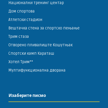
Национални тренинг центар
Дом спортова
Атлетски стадион
Вештачка стена за спортско пењање
Трим стаза
Отворено пливалиште Кошутњак
Спортски камп Караташ
Хотел Трим**
Мултифункционална дворана
Изаберите писмо