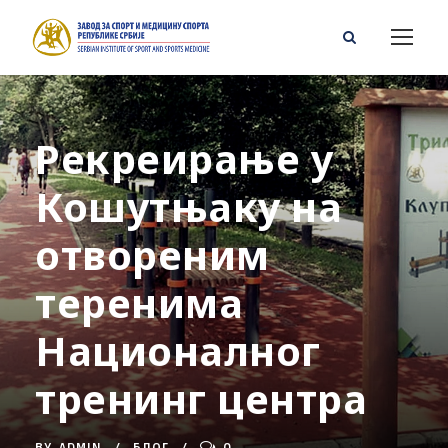
Рекреирање у
Кошутњаку на
отвореним
теренима
Националног
тренинг центра