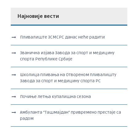
Најновије вести
Пливалиште ЗСМСРС данас неће радити
Званична изјава Завода за спорт и медицину
спорта Републике Србије
Школица пливања на Отвореном пливалишту
Завода за спорт и медицину спорта РС
Почиње летња купалишна сезона
Амбуланта “Ташмајдан“ привремено престаје са
радом