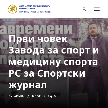
Први човек
Завода за спорт и
медицину спорта
РС за Спортски
журнал
BY
ADMIN
БЛОГ
0