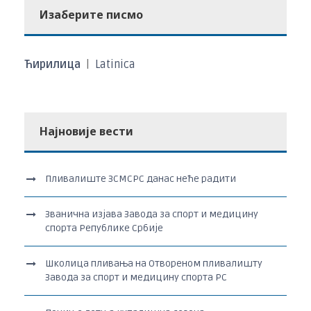
Изаберите писмо
Ћирилица
|
Latinica
Најновије вести
Пливалиште ЗСМСРС данас неће радити
Званична изјава Завода за спорт и медицину
спорта Републике Србије
Школица пливања на Отвореном пливалишту
Завода за спорт и медицину спорта РС