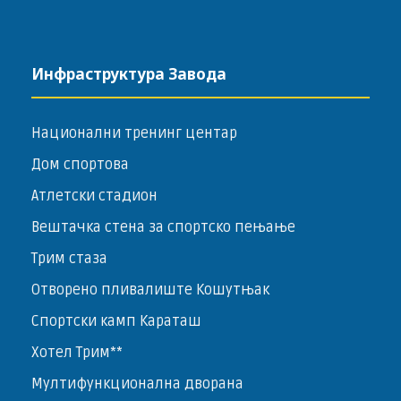
Инфраструктура Завода
Национални тренинг центар
Дом спортова
Атлетски стадион
Вештачка стена за спортско пењање
Трим стаза
Отворено пливалиште Кошутњак
Спортски камп Караташ
Хотел Трим**
Мултифункционална дворана