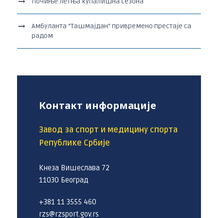
Почиње летња купалишна сезона
Амбуланта “Ташмајдан“ привремено престаје са
радом
Контакт информације
Завод за спорт и медицину спорта
Републике Србије
Кнеза Вишеслава 72
11030 Београд
+381 11 3555 460
rzs@rzsport.gov.rs