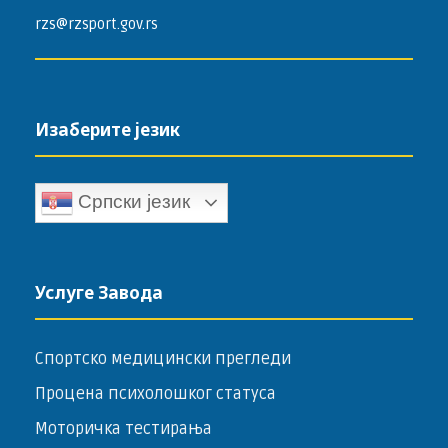
rzs@rzsport.gov.rs
Изаберите језик
Српски језик
Услуге Завода
Спортско медицински прегледи
Процена психолошког статуса
Моторичка тестирања