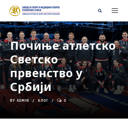
Почиње атлетско
Светско
првенство у
Србији
BY
ADMIN
БЛОГ
0