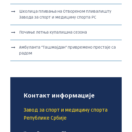
Школица пливања на Отвореном пливалишту
Завода за спорт и медицину спорта РС
Почиње летња купалишна сезона
Амбуланта “Ташмајдан“ привремено престаје са
радом
Контакт информације
Завод за спорт и медицину спорта
Републике Србије