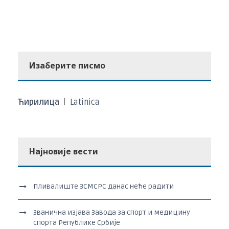
Изаберите писмо
Ћирилица
|
Latinica
Најновије вести
Пливалиште ЗСМСРС данас неће радити
Званична изјава Завода за спорт и медицину
спорта Републике Србије