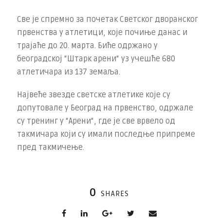
Све је спремно за почетак Светског дворанског
првенства у атлетици, које почиње данас и
трајаће до 20. марта. Биће одржано у
београдској “Штарк арени“ уз учешће 680
атлетичара из 137 земаља.
Највеће звезде светске атлетике које су
допутовале у Београд на првенство, одржале
су тренинг у “Арени“, где је све врвело од
такмичара који су имали последње припреме
пред такмичење.
0
SHARES