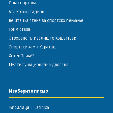
Дом спортова
Атлетски стадион
Вештачка стена за спортско пењање
Трим стаза
Отворено пливалиште Кошутњак
Спортски камп Караташ
Хотел Трим**
Мултифункционална дворана
Изаберите писмо
Ћирилица
|
Latinica