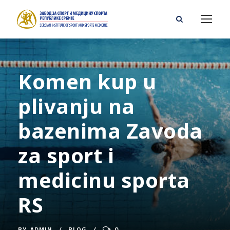
Komen kup u
plivanju na
bazenima Zavoda
za sport i
medicinu sporta
RS