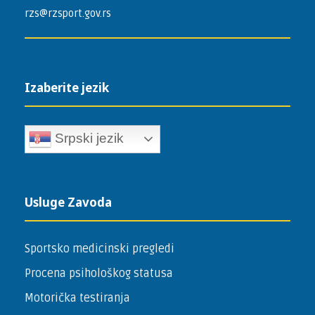
rzs@rzsport.gov.rs
Izaberite jezik
Srpski jezik
Usluge Zavoda
Sportsko medicinski pregledi
Procena psihološkog statusa
Motorička testiranja