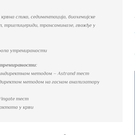
крвна слика, седиментација, биохемијске
ол, триглицериди, трансаминазе, гвожђе у
рола утренираности
тренираности:
 индиректном методом – Astrand тест
 директом методом на гасном анализатору
Wingate тест
актата у крви