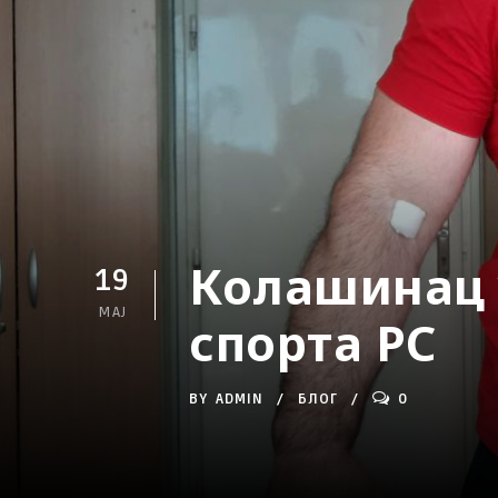
Колашинац 
19
МАЈ
спорта РС
BY
ADMIN
БЛОГ
0