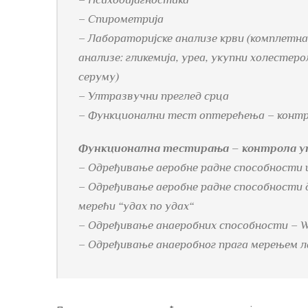
– Спирометрија
– Лабораторијске анализе крви (комплетна 
анализе: гликемија, уреа, укупни холестер
серуму)
– Ултразвучни преглед срца
– Функционални тест оптерећења – конт
Функционална тестирања – контрола у
– Одређивање аеробне радне способности
– Одређивање аеробне радне способности
мерећи “удах по удах“
– Одређивање анаеробних способности – 
– Одређивање анаеробног прага мерењем л