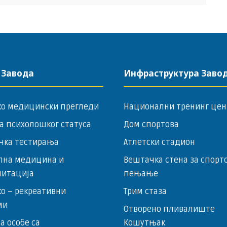
 Завода
Инфраструктура Заво
ко медицински прегледи
Национални тренинг цен
а психолошког статуса
Дом спортова
чка тестирања
Атлетски стадион
лна медицина и
Вештачка стена за спорт
литација
пењање
о – ­рекреативни
Трим стаза
ми
Отворено пливалиште
за особе са
Кошутњак