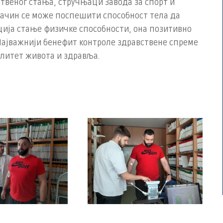
твеног стања, стручњаци Завода за спорт и
 начин се може поспешити способност тела да
иција стање физичке способности, она позитивно
Најважнији бенефит контроле здравствене спреме
валитет живота и здравља.