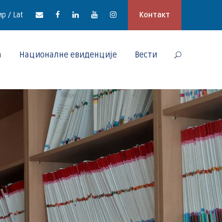
р / Lat
Контакт
а
Националне евиденције
Вести