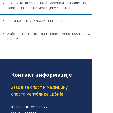
Школица пливања на Отвореном пливалишту
Завода за спорт и медицину спорта РС
Почиње летња купалишна сезона
Амбуланта “Ташмајдан“ привремено престаје са
радом
Контакт информације
Завод за спорт и медицину
спорта Републике Србије
Кнеза Вишеслава 72