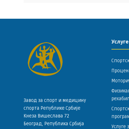
Услуге
Спортс
Процен
Мотори
Физика
рехаби
Завод за спорт и медицину
спорта Републике Србије
Спортск
Кнеза Вишеслава 72
програ
Београд, Република Србија
Услуге 