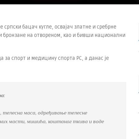
 је српски бацач кугле, освајач златне и сребрне
и бронзане на отвореном, као и бивши национални
 за спорт и медицину спорта РС, а данас је
а:
, телесна маса, одређивање телесне
них масти, мишића, коштаног ткива и воде