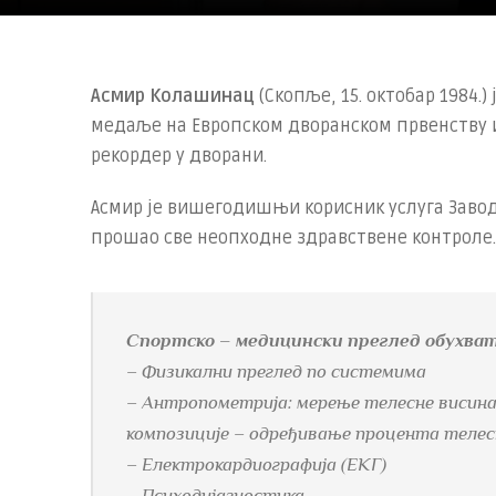
Асмир Колашинац
(Скопље, 15. октобар 1984.)
медаље на Европском дворанском првенству 
рекордер у дворани.
Асмир је вишегодишњи корисник услуга Завода
прошао све неопходне здравствене контроле.
Спортско – медицински преглед обухват
– Физикални преглед по системима
– Антропометрија: мерење телесне висина
композиције – одређивање процента телес
– Електрокардиографија (ЕКГ)
– Психодијагностика