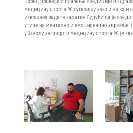
Поред провере и праћења кондиције и здравс
медицину спорта РС сугеришу како и на који
извршава задате задатке. Будући да је конд
утиче на ментално и емоционално здравље. 
у Заводу за спорт и медицину спорта РС је к