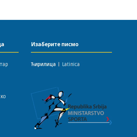
да
Изаберите писмо
тар
Ћирилица
|
Latinica
ско