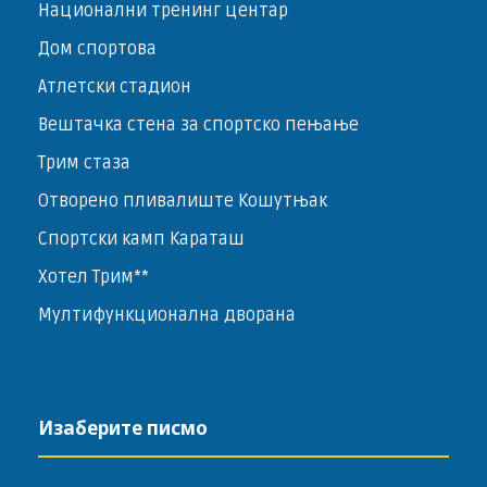
Национални тренинг центар
Дом спортова
Атлетски стадион
Вештачка стена за спортско пењање
Трим стаза
Отворено пливалиште Кошутњак
Спортски камп Караташ
Хотел Трим**
Мултифункционална дворана
Изаберите писмо