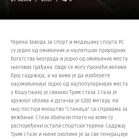
BY
ADMIN
БЛОГ
0
Терени Завода за спорт и медицину спорта РС
су једно од омиљених и најлепших природних
богатства Београда и једно од омиљених места
његових грађана. Овде се могу пронаћи велики
број садржаја, а на вама је да изаберете
најомиљенији. Једно од најпопуларнијих места
у Кошутњаку је свакако Трим стаза. Стаза је
кружног облика и дугачка је 1200 метара. На
њој постоји мноштво “станица“ са справама за
вежбање. Стаза обилази плато на коме су
распоређени остали спортски терени. Садржај
Трим стазе и њене околине је за све генерације