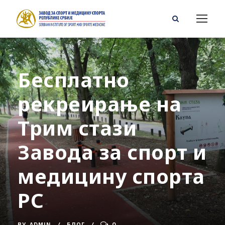
Бесплатно
рекреирање на
Трим стази
Завода за спорт и
медицину спорта
РС