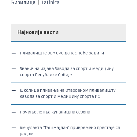
Ћирилица
|
Latinica
Најновије вести
Пливалиште ЗСМСРС данас неће радити
Званична изјава Завода за спорт и медицину
спорта Републике Србије
Школица пливања на Отвореном пливалишту
Завода за спорт и медицину спорта РС
Почиње летња купалишна сезона
Амбуланта “Ташмајдан“ привремено престаје са
радом