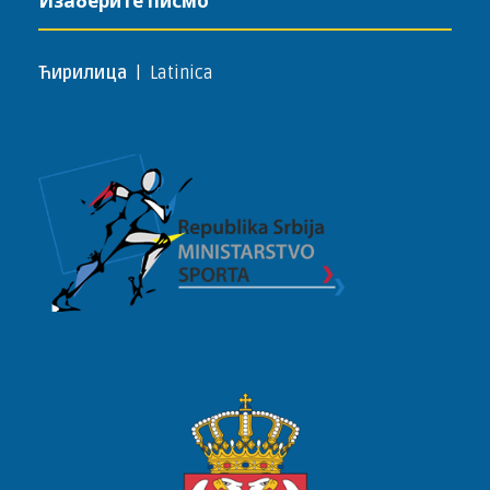
Изаберите писмо
Ћирилица
|
Latinica